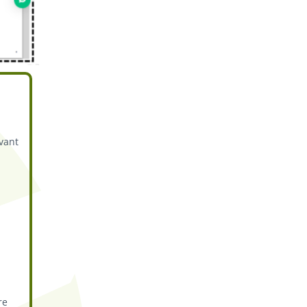
avant
re