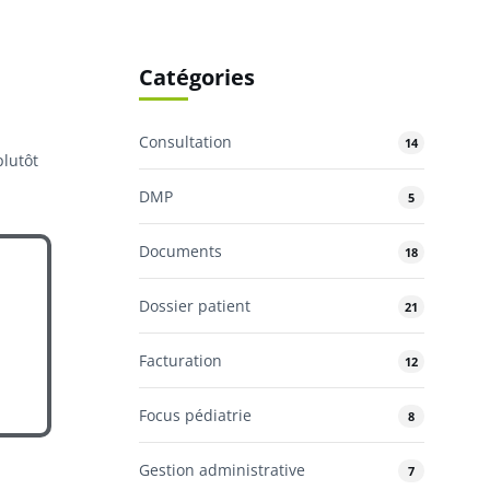
Catégories
Consultation
14
plutôt
DMP
5
Documents
18
Dossier patient
21
Facturation
12
Focus pédiatrie
8
Gestion administrative
7