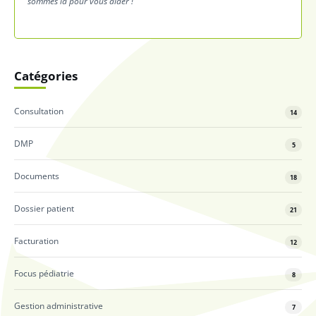
sommes là pour vous aider !
Catégories
Consultation
14
DMP
5
Documents
18
Dossier patient
21
Facturation
12
Focus pédiatrie
8
Gestion administrative
7