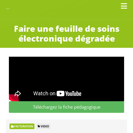
Faire une feuille de soins
électronique dégradée
Téléchargez la fiche pédagogique
FACTURATION
VIDEO